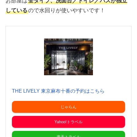
お部屋は
全タイプ、洗面台／トイレ／パスが独立
している
ので水回りが使いやすいです！
THE LIVELY 東京麻布十番の予約はこちら
じゃらん
Yahoo!トラベル
楽天トラベル