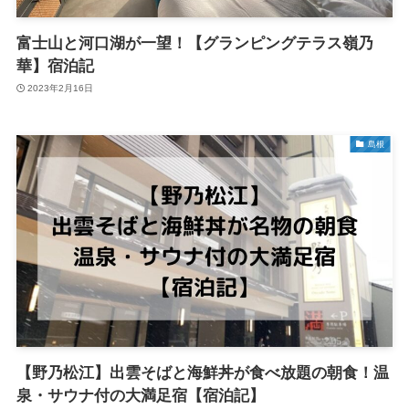
富士山と河口湖が一望！【グランピングテラス嶺乃
華】宿泊記
2023年2月16日
島根
【野乃松江】出雲そばと海鮮丼が食べ放題の朝食！温
泉・サウナ付の大満足宿【宿泊記】